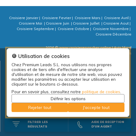
Croisiere Janvier
|
Croisiere Fevrier
|
Croisiere Mars
|
Croisiere Avril
|
Croisiere Mai
|
Croisiere Juin
|
Croisiere Juillet
|
Croisiere Aout
|
Croisiere Septembre
|
Croisiere Octobre
|
Croisiere Novembre
|
Croisiere Dècembre
2026 © www.croisierepascher.online
| Avis légal
| Politique de confidentialité
| Politique de cookies
| ⚙ Cookies
🍪 Utilisation de cookies
Chez Premium Leads S.L. nous utilisons nos propres
Plan d’emplois local de la diputación de A Coruña: PEL Emprende
cookies et de tiers afin d'effectuer une analyse
actividades 2018.
d'utilisation et de mesure de notre site web, vous pouvez
modifier les paramètres ou accepter leur utilisation en
cliquant sur le boutons ci-dessous.
Pour en savoir plus, consultez notre
politique de cookies
.
Définir les options
Rejeter tout
J'accepte tout
FILTRER LES
AIDE DE RECEPTION
RÉSULTATS
D'UN AGENT