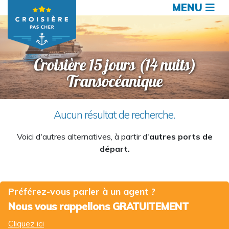
MENU
Croisière 15 jours (14 nuits)
Transocéanique
Aucun résultat de recherche.
Voici d'autres alternatives, à partir d'
autres ports de
départ.
Préférez-vous parler à un agent ?
Nous vous rappellons GRATUITEMENT
Cliquez ici