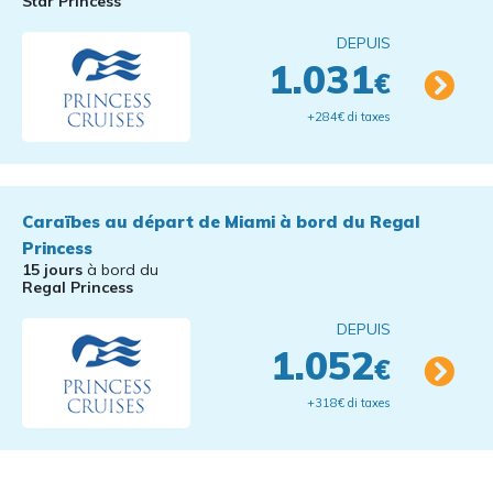
Star Princess
DEPUIS
1.031
€
+284€ di taxes
Caraïbes au départ de Miami à bord du Regal
Princess
15 jours
à bord du
Regal Princess
DEPUIS
1.052
€
+318€ di taxes