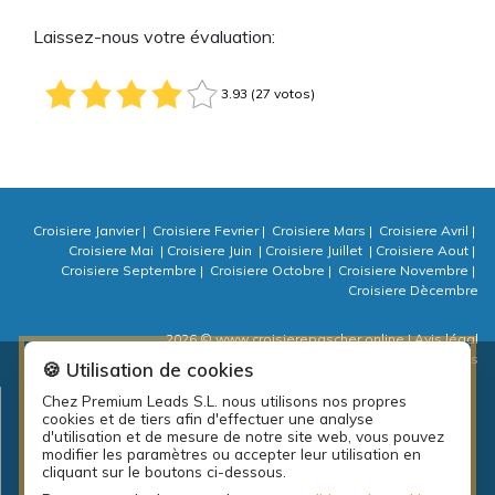
Laissez-nous votre évaluation:
3.93 (27 votos)
Croisiere Janvier
|
Croisiere Fevrier
|
Croisiere Mars
|
Croisiere Avril
|
Croisiere Mai
|
Croisiere Juin
|
Croisiere Juillet
|
Croisiere Aout
|
Croisiere Septembre
|
Croisiere Octobre
|
Croisiere Novembre
|
Croisiere Dècembre
2026 © www.croisierepascher.online
| Avis légal
| Politique de confidentialité
| Politique de cookies
| ⚙ Cookies
🍪 Utilisation de cookies
Chez Premium Leads S.L. nous utilisons nos propres
Plan d’emplois local de la diputación de A Coruña: PEL Emprende
cookies et de tiers afin d'effectuer une analyse
actividades 2018.
d'utilisation et de mesure de notre site web, vous pouvez
modifier les paramètres ou accepter leur utilisation en
cliquant sur le boutons ci-dessous.