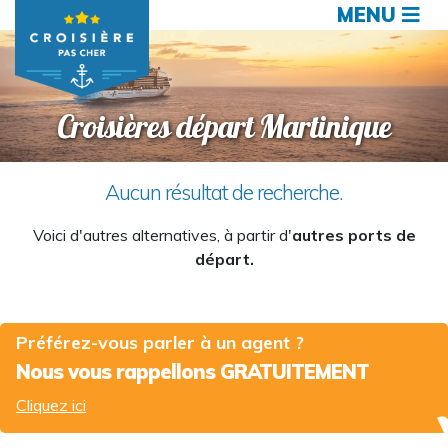
MENU
Croisières départ Martinique
Aucun résultat de recherche.
Voici d'autres alternatives, à partir d'
autres ports de
départ.
Préférez-vous parler à un agent ?
Nous vous rappellons GRATUITEMENT
Cliquez ici