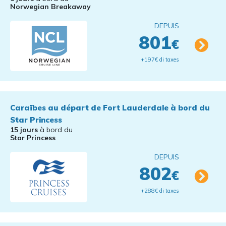
Norwegian Breakaway
DEPUIS
801
€
+197€ di taxes
Caraïbes au départ de Fort Lauderdale à bord du
Star Princess
15 jours
à bord du
Star Princess
DEPUIS
802
€
+288€ di taxes