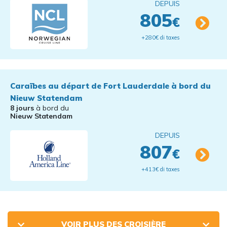
DEPUIS
805
€
+280€ di taxes
Caraïbes au départ de Fort Lauderdale à bord du
Nieuw Statendam
8 jours
à bord du
Nieuw Statendam
DEPUIS
807
€
+413€ di taxes
VOIR PLUS DES CROISIÈRE