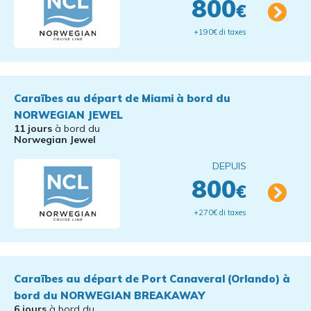
800
€
+190€ di taxes
Caraïbes au départ de Miami à bord du
NORWEGIAN JEWEL
11 jours
à bord du
Norwegian Jewel
DEPUIS
800
€
+270€ di taxes
Caraïbes au départ de Port Canaveral (Orlando) à
bord du NORWEGIAN BREAKAWAY
6 jours
à bord du