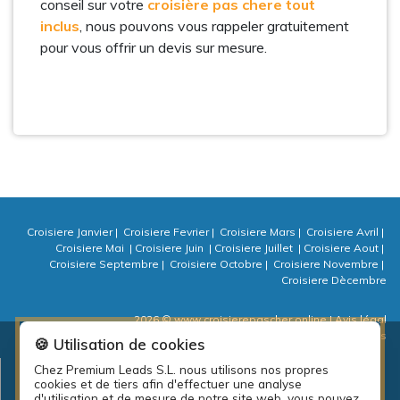
conseil sur votre
croisière pas chere tout
inclus
, nous pouvons vous rappeler gratuitement
pour vous offrir un devis sur mesure.
Croisiere Janvier
|
Croisiere Fevrier
|
Croisiere Mars
|
Croisiere Avril
|
Croisiere Mai
|
Croisiere Juin
|
Croisiere Juillet
|
Croisiere Aout
|
Croisiere Septembre
|
Croisiere Octobre
|
Croisiere Novembre
|
Croisiere Dècembre
2026 © www.croisierepascher.online
| Avis légal
| Politique de confidentialité
| Politique de cookies
| ⚙ Cookies
🍪 Utilisation de cookies
Chez Premium Leads S.L. nous utilisons nos propres
Plan d’emplois local de la diputación de A Coruña: PEL Emprende
cookies et de tiers afin d'effectuer une analyse
actividades 2018.
d'utilisation et de mesure de notre site web, vous pouvez