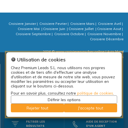
Croisiere Janvier
|
Croisiere Fevrier
|
Croisiere Mars
|
Croisiere Avril
|
Croisiere Mai
|
Croisiere Juin
|
Croisiere Juillet
|
Croisiere Aout
|
Croisiere Septembre
|
Croisiere Octobre
|
Croisiere Novembre
|
Croisiere Dècembre
2026 © www.croisierepascher.online
| Avis légal
| Politique de confidentialité
| Politique de cookies
| ⚙ Cookies
🍪 Utilisation de cookies
Chez Premium Leads S.L. nous utilisons nos propres
Plan d’emplois local de la diputación de A Coruña: PEL Emprende
cookies et de tiers afin d'effectuer une analyse
actividades 2018.
d'utilisation et de mesure de notre site web, vous pouvez
modifier les paramètres ou accepter leur utilisation en
cliquant sur le boutons ci-dessous.
Pour en savoir plus, consultez notre
politique de cookies
.
Définir les options
Rejeter tout
J'accepte tout
FILTRER LES
AIDE DE RECEPTION
RÉSULTATS
D'UN AGENT