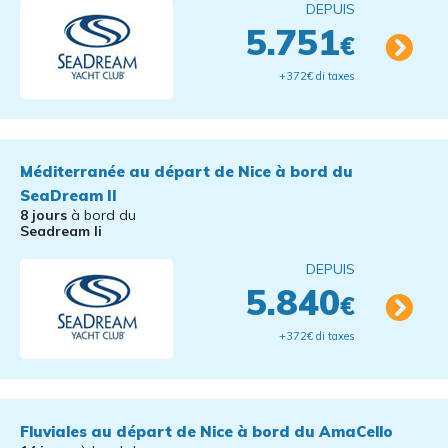
DEPUIS
5.751
€
+372€ di taxes
Méditerranée au départ de Nice à bord du
SeaDream II
8 jours
à bord du
Seadream Ii
DEPUIS
5.840
€
+372€ di taxes
Fluviales au départ de Nice à bord du AmaCello