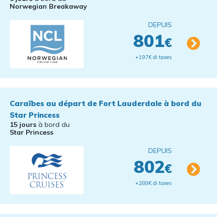
Norwegian Breakaway
DEPUIS
801
€
+197€ di taxes
Caraïbes au départ de Fort Lauderdale à bord du
Star Princess
15 jours
à bord du
Star Princess
DEPUIS
802
€
+288€ di taxes