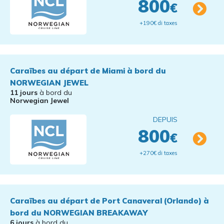
800
€
+190€ di taxes
Caraïbes au départ de Miami à bord du
NORWEGIAN JEWEL
11 jours
à bord du
Norwegian Jewel
DEPUIS
800
€
+270€ di taxes
Caraïbes au départ de Port Canaveral (Orlando) à
bord du NORWEGIAN BREAKAWAY
6 jours
à bord du