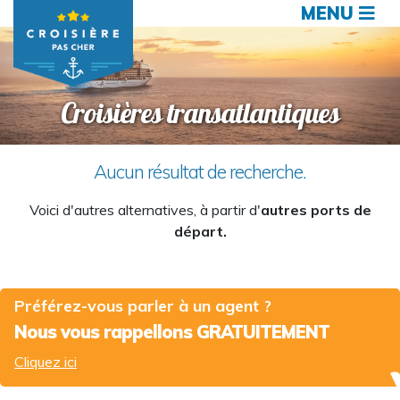
MENU
Croisières transatlantiques
Aucun résultat de recherche.
Voici d'autres alternatives, à partir d'
autres ports de
départ.
Préférez-vous parler à un agent ?
Nous vous rappellons GRATUITEMENT
Cliquez ici