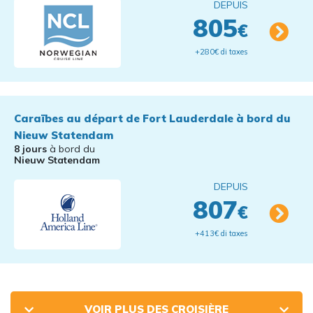
DEPUIS
805
€
+280€ di taxes
Caraïbes au départ de Fort Lauderdale à bord du
Nieuw Statendam
8 jours
à bord du
Nieuw Statendam
DEPUIS
807
€
+413€ di taxes
VOIR PLUS DES CROISIÈRE