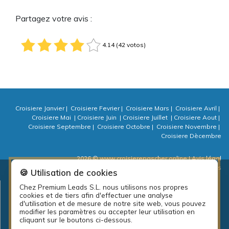
Partagez votre avis :
4.14 (42 votos)
Croisiere Janvier
|
Croisiere Fevrier
|
Croisiere Mars
|
Croisiere Avril
|
Croisiere Mai
|
Croisiere Juin
|
Croisiere Juillet
|
Croisiere Aout
|
Croisiere Septembre
|
Croisiere Octobre
|
Croisiere Novembre
|
Croisiere Dècembre
2026 © www.croisierepascher.online
| Avis légal
| Politique de confidentialité
| Politique de cookies
| ⚙ Cookies
🍪 Utilisation de cookies
Chez Premium Leads S.L. nous utilisons nos propres
Plan d’emplois local de la diputación de A Coruña: PEL Emprende
cookies et de tiers afin d'effectuer une analyse
actividades 2018.
d'utilisation et de mesure de notre site web, vous pouvez
modifier les paramètres ou accepter leur utilisation en
cliquant sur le boutons ci-dessous.