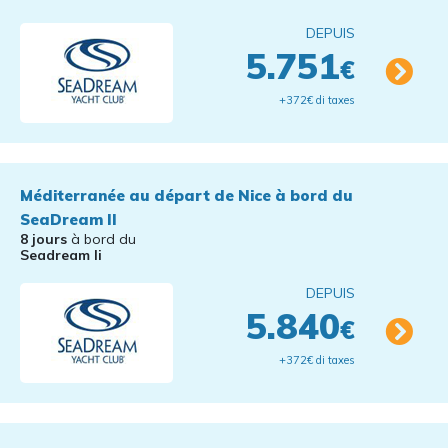
DEPUIS
5.751
€
+372€ di taxes
Méditerranée au départ de Nice à bord du
SeaDream II
8 jours
à bord du
Seadream Ii
DEPUIS
5.840
€
+372€ di taxes